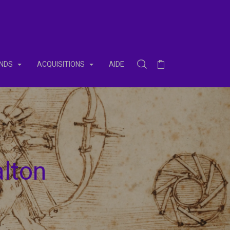
NDS
ACQUISITIONS
AIDE
Rechercher dans la collect
Panier
alton