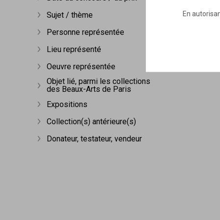
Afficher plus
En autorisan
Sujet / thème
Afficher plus
Personne représentée
Afficher plus
Lieu représenté
Afficher plus
Oeuvre représentée
Afficher plus
Objet lié, parmi les collections
des Beaux-Arts de Paris
Afficher plus
Expositions
Afficher plus
Collection(s) antérieure(s)
Afficher plus
Donateur, testateur, vendeur
Afficher plus