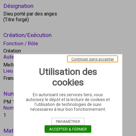
Désignation
Dieu porté par des anges
(Titre forgé)
Création/Exécution
Fonction / Rôle
Création
Auteur
Continuer sans accepter
En savoir plus
Mellin Charles
Utilisation des
Lieu de création
France
cookies
Numéro d'inventaire
En autorisant ces services tiers, vous
autorisez le dépôt et la lecture de cookies et
PM 1620
l'utilisation de technologies de suivi
Nombre d'objets
nécessaires à leur bon fonctionnement.
1
PARAMÉTRER
ACCEPTER & FERMER
Matière et technique