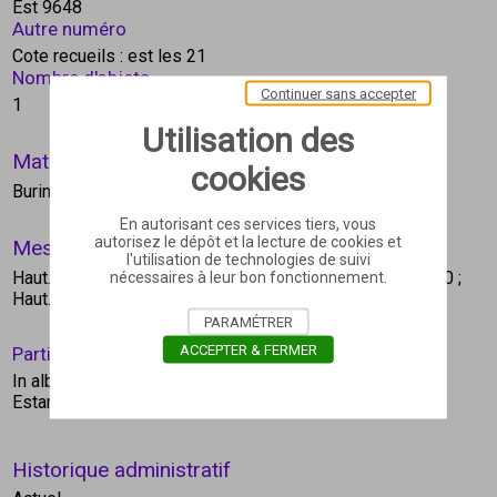
Est 9648
Autre numéro
Cote recueils : est les 21
Nombre d'objets
Continuer sans accepter
1
Utilisation des
Matière et technique
cookies
Burin
En autorisant ces services tiers, vous
autorisez le dépôt et la lecture de cookies et
Mesures
l'utilisation de technologies de suivi
Haut. à la cuvette en cm : 00
; Larg. à la cuvette en cm : 00
;
nécessaires à leur bon fonctionnement.
Haut. en cm : 00
; Larg. en cm : 00
PARAMÉTRER
ACCEPTER & FERMER
Particularité(s) de forme, de reliure ou d'exemplaire
In album factice : Est Les 21
Estampe p. 6 recto de l'album
Historique administratif