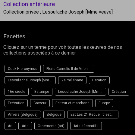
Collection antérieure
Collection privée
; Lesoufaché Joseph [Mme veuve]
Facettes
Cliquez sur un terme pour voir toutes les œuvres de nos
collections associées à ce dernier.
Cock Hieronymus
Floris Cornelis II de Vriendt dit
Lesoufaché Joseph [Mme veuve]
2e millénaire
Datation
16e siècle
Estampe
Lesoufaché Joseph [Mme veuve]
Création
Exécution
Graveur
Editeur et marchand
Europe
Anvers (Belgique)
Belgique
Est Les 21 Recueil d'estampes
Art
Arts
Ornements (art)
Arts décoratifs